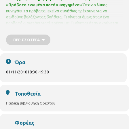
«Πρόβατα ενωμένα ποτέ κυνηγημένα»
Όταν ο λύκος
κυνηγάει τα πρόβατα, εκείνα συνήθως τρέχουνε για να
σωθούνε βελάζοντας βοήθεια. Τι γίνεται όμως όταν ένα
προβατάκι ρωτάει γιατί τρέχουμε; Τι γίνεται όταν ακούγεται
δυνατά, «Μπεεεεεε φτάνει πια»;.
Το πρόγραμμα
πραγματοποιείται σε συνεργασία με τις εκδόσεις «Μεταίχμιο»
ΠΕΡΙΣΣΌΤΕΡΑ
Για παιδιά από 4-6 ετών
ΠΑΙΔΙΚΗ ΒΙΒΛΙΟΘΗΚΗ ΟΡΕΣΤΟΥ
ΟΡΕΣΤΟΥ 33 & ΧΑΛΚΙΔΙΚΗΣ
ΤΗΛ. 2310852384
pvivlio.orestou@thessaloniki.gr
Ώρα
01/11/2018
18:30
-
19:30
Τοποθεσία
Παιδική Βιβλιοθήκη Ορέστου
Φορέας