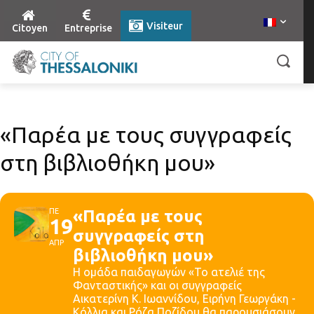
Visiteur
Citoyen
Entreprise
«Παρέα με τους συγγραφείς
στη βιβλιοθήκη μου»
ΠΕ
«Παρέα με τους
19
συγγραφείς στη
ΑΠΡ
βιβλιοθήκη μου»
Η ομάδα παιδαγωγών «Το ατελιέ της
Φανταστικής» και οι συγγραφείς
Αικατερίνη Κ. Ιωαννίδου, Ειρήνη Γεωργάκη -
Κόλλια και Ρόζα Ποζίδου θα παρουσιάσουν