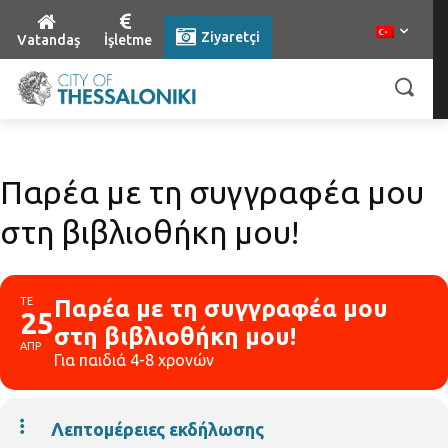
Ziyaretçi
Vatandaş
İşletme
Παρέα με τη συγγραφέα μου
στη βιβλιοθήκη μου!
ΤΕ
Παρέα με τη συγγραφέα μου
25
στη βιβλιοθήκη μου!
ΑΠΡ
Για παιδιά 4-8 χρονών
Λεπτομέρειες εκδήλωσης