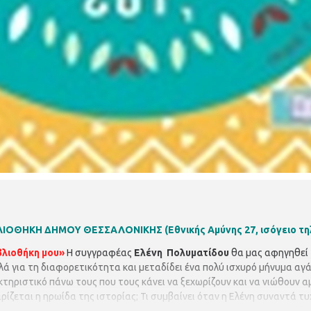
ΙΒΛΙΟΘΗΚΗ ΔΗΜΟΥ ΘΕΣΣΑΛΟΝΙΚΗΣ
(Εθνικής Αμύνης 27, ισόγειο τ
βλιοθήκη μου»
Η συγγραφέας
Ελένη Πολυματίδου
θα μας αφηγηθεί 
λά για τη διαφορετικότητα και μεταδίδει ένα πολύ ισχυρό μήνυμα αγά
τηριστικό πάνω τους που τους κάνει να ξεχωρίζουν και να νιώθουν αμ
ρίζεται η ηρωίδα της ιστορίας; Τι συμβαίνει όταν η Ελένη συναντά τ