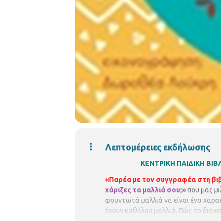
Λεπτομέρειες εκδήλωσης
ΚΕΝΤΡΙΚΗ ΠΑΙΔΙΚΗ Β
«Παρέα με τον συγγραφέα στη βι
χάριζες τα μαλλιά σου;»
που μας μι
φουντωτά μαλλιά να είναι ένα χαρακ
έχουν καθόλου μαλλιά. Πώς το διαχει