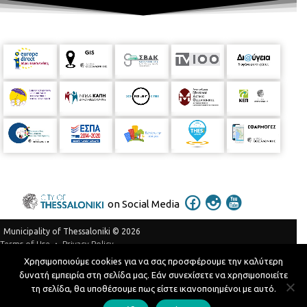
on Social Media
Municipality of Thessaloniki © 2026
Privacy Policy
Terms of Use
Χρησιμοποιούμε cookies για να σας προσφέρουμε την καλύτερη
Telephone Catalog
δυνατή εμπειρία στη σελίδα μας. Εάν συνεχίσετε να χρησιμοποιείτε
Developed by
MyCompany Projects
τη σελίδα, θα υποθέσουμε πως είστε ικανοποιημένοι με αυτό.