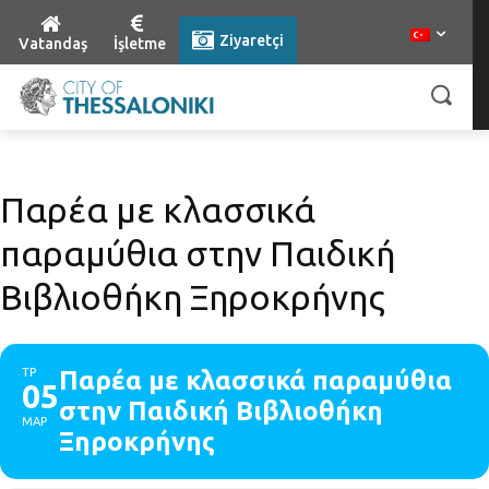
Ziyaretçi
Vatandaş
İşletme
Παρέα με κλασσικά
παραμύθια στην Παιδική
Βιβλιοθήκη Ξηροκρήνης
ΤΡ
Παρέα με κλασσικά παραμύθια
05
στην Παιδική Βιβλιοθήκη
ΜΑΡ
Ξηροκρήνης