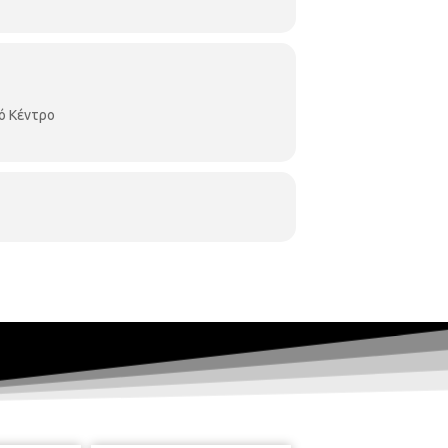
ό Κέντρο