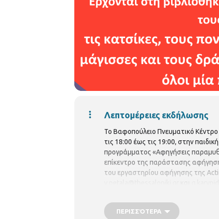
Λεπτομέρειες εκδήλωσης
Το Βαφοπούλειο Πνευματικό Κέντρο 
τις 18:00 έως τις 19:00, στην παιδι
προγράμματος «Αφηγήσεις παραμυθιών
επίκεντρο της παράστασης αφήγησης
του εργαστηρίου αφήγησης της Actio
v.petala@thessaloniki.gr
και
g.karypi
ΠΕΡΙΣΣΌΤΕΡΑ