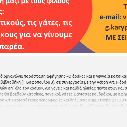
διοργανώνει παράσταση αφήγησης «Ο δράκος και η γενναία κατσίκα»
κή βιβλιοθήκη (Γ. Βαφόπουλου 3), σε συνεργασία με την Action Art. Η 
 απ΄ όλο τον κόσμο», για γονείς και παιδιά ηλικίας πέντε ετών και ά
 θα βρεθούν κατσίκες, ποντικοί, γάτες, μάγισσες και δράκοι, με αφ
n Art. Περισσότερες πληροφορίες και δηλώσεις συμμετοχής: 2313.318
dou@thessaloniki.gr
. Λόγω περιορισμένου αριθμού θέσεων, θα τηρηθεί