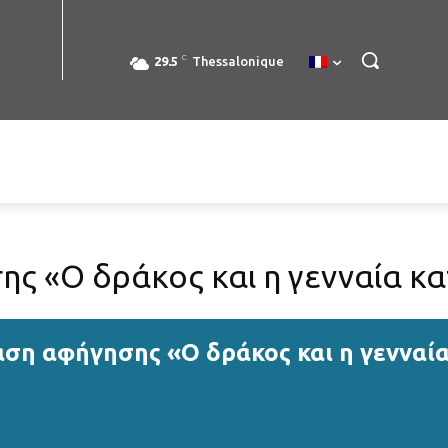
C
29.5
Thessalonique
 «Ο δράκος και η γενναία κα
ση αφήγησης «Ο δράκος και η γενναία