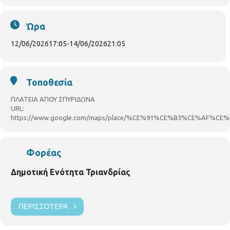
τα
εικαστικά
.
Ώρα
Θα καλλιεργήσουν την
ενσυναίσθηση
και της
12/06/2026
17:05
-
14/06/2026
21:05
αξίας της
προσφοράς
.
Θα
παίξουν
, θα
γελάσουν
, θα
χορέψουν
!!
Τοποθεσία
Η συμμετοχή και η είσοδος στο σύνολο των
ΠΛΑΤΕΙΑ ΑΓΙΟΥ ΣΠΥΡΙΔΩΝΑ
URL:
εκδηλώσεων είναι
ελεύθερη
και
δωρεάν
.
https://www.google.com/maps/place/%CE%91%CE%B3%CE%AF%CE
Σας περιμένουμε για να μοιραστούμε το
Φορέας
όραμά μας για μια γιορτή γεμάτη παιδικά
χαμόγελα, δημιουργία και προσφορά.
Δημοτική Ενότητα Τριανδρίας
Ο Πρόεδρος του Συμβουλίου της Ενότητας Τριανδρίας
ΠΕΡΙΣΣΌΤΕΡΑ
Δημήτρης Γιαχούδης