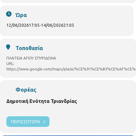
τα
εικαστικά
.
Ώρα
Θα καλλιεργήσουν την
ενσυναίσθηση
και της
12/06/2026
17:05
-
14/06/2026
21:05
αξίας της
προσφοράς
.
Θα
παίξουν
, θα
γελάσουν
, θα
χορέψουν
!!
Τοποθεσία
Η συμμετοχή και η είσοδος στο σύνολο των
ΠΛΑΤΕΙΑ ΑΓΙΟΥ ΣΠΥΡΙΔΩΝΑ
URL:
εκδηλώσεων είναι
ελεύθερη
και
δωρεάν
.
https://www.google.com/maps/place/%CE%91%CE%B3%CE%AF%CE
Σας περιμένουμε για να μοιραστούμε το
Φορέας
όραμά μας για μια γιορτή γεμάτη παιδικά
χαμόγελα, δημιουργία και προσφορά.
Δημοτική Ενότητα Τριανδρίας
Ο Πρόεδρος του Συμβουλίου της Ενότητας Τριανδρίας
ΠΕΡΙΣΣΌΤΕΡΑ
Δημήτρης Γιαχούδης