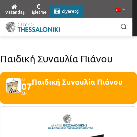
Ziyaretçi
Vatandaş
İşletme
Παιδική Συναυλία Πιάνου
ΣΑ
Παιδική Συναυλία Πιάνου
07
ΔΕΚ