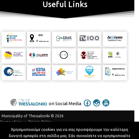
Useful Links
on Social Media
Municipality of Thessaloniki © 2026
Privacy Policy
Terms of Use
Χρησιμοποιούμε cookies για να σας προσφέρουμε την καλύτερη
Telephone Catalog
δυνατή εμπειρία στη σελίδα μας. Εάν συνεχίσετε να χρησιμοποιείτε