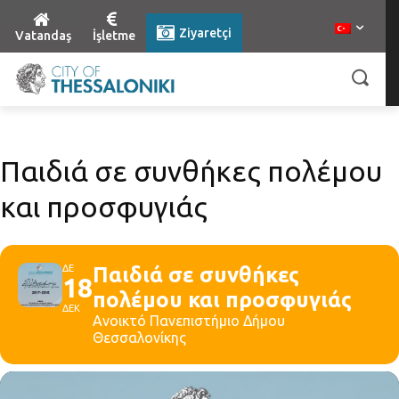
Ziyaretçi
Vatandaş
İşletme
Παιδιά σε συνθήκες πολέμου
και προσφυγιάς
ΔΕ
Παιδιά σε συνθήκες
18
πολέμου και προσφυγιάς
ΔΕΚ
Ανοικτό Πανεπιστήμιο Δήμου
Θεσσαλονίκης