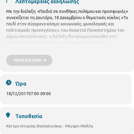
Λεπτομέρειες εκδήλωσης
Με την διάλεξη «Παιδιά σε συνθήκες πολέμου και προσφυγιάς»
συνεχίζεται τη Δευτέρα, 18 Δεκεμβρίου ο θεματικός κύκλος «Το
παιδί στον σύγχρονο κόσμο: κοινωνικές, ψυχολογικές και
πολιτισμικές προσεγγίσεις», του Ανοικτού Πανεπιστημίου του
Δήμου Θεσσαλονίκης. η διάλεξη θα πραγματοποιηθεί στο
Κέντρο Ιστορίας στις 7 μμ με ομιλήτριες την κ.Ελένη
Χοντολίδου, Αναπληρώτρια Καθηγήτρια στον Τομέα
Παιδαγωγικής της Φιλοσοφικής Σχολής ΑΠΘ και την κ.
ΠΕΡΙΣΣΌΤΕΡΑ
Σωτηρία Ευθυμίου, Ψυχολόγο. Για το αναλυτικό πρόγραμμα
των διαλέξεων, πατήστε
εδώ
:
Ώρα
18/12/2017
07:00
-
09:00
Τοποθεσία
Κέντρο Ιστορίας Θεσσαλονίκης - Μέγαρο Μπίλλη