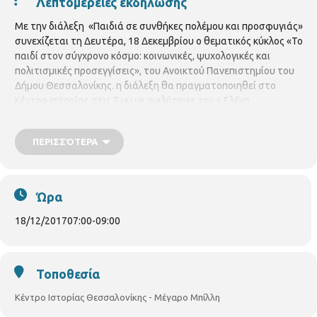
Λεπτομέρειες εκδήλωσης
Με την διάλεξη «Παιδιά σε συνθήκες πολέμου και προσφυγιάς»
συνεχίζεται τη Δευτέρα, 18 Δεκεμβρίου ο θεματικός κύκλος «Το
παιδί στον σύγχρονο κόσμο: κοινωνικές, ψυχολογικές και
πολιτισμικές προσεγγίσεις», του Ανοικτού Πανεπιστημίου του
Δήμου Θεσσαλονίκης. η διάλεξη θα πραγματοποιηθεί στο
Κέντρο Ιστορίας στις 7 μμ με ομιλήτριες την κ.Ελένη
Χοντολίδου, Αναπληρώτρια Καθηγήτρια στον Τομέα
Παιδαγωγικής της Φιλοσοφικής Σχολής ΑΠΘ και την κ.
ΠΕΡΙΣΣΌΤΕΡΑ
Σωτηρία Ευθυμίου, Ψυχολόγο. Για το αναλυτικό πρόγραμμα
των διαλέξεων, πατήστε
εδώ
:
Ώρα
18/12/2017
07:00
-
09:00
Τοποθεσία
Κέντρο Ιστορίας Θεσσαλονίκης - Μέγαρο Μπίλλη