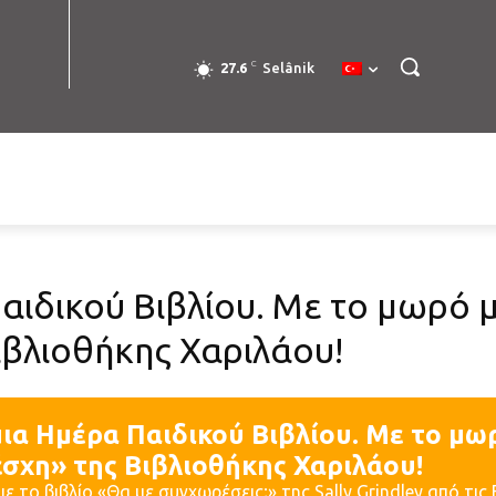
C
27.6
Selânik
ιδικού Βιβλίου. Με το μωρό 
βλιοθήκης Χαριλάου!
ια Ημέρα Παιδικού Βιβλίου. Με το μω
σχη» της Βιβλιοθήκης Χαριλάου!
 το βιβλίο «Θα με συγχωρέσεις;» της Sally Grindley από τι