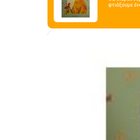
φτιάξουμε έν