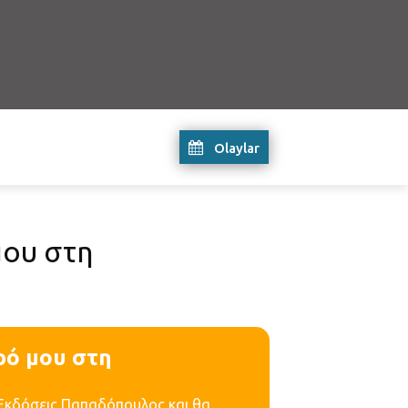
Olaylar
μου στη
ρό μου στη
ς Εκδόσεις Παπαδόπουλος και θα