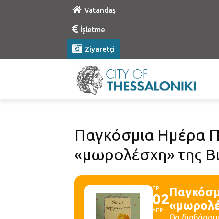
Vatandaş
İşletme
Ziyaretçi
Παγκόσμια Ημέρα Πα
«μωρολέσχη» της Βι
ΤΡ
Παγκόσμ
02
«μωρολέ
ΑΠΡ
Θα διαβάσουμε