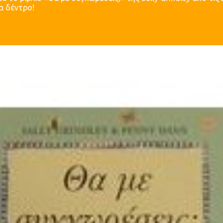
α δέντρο!