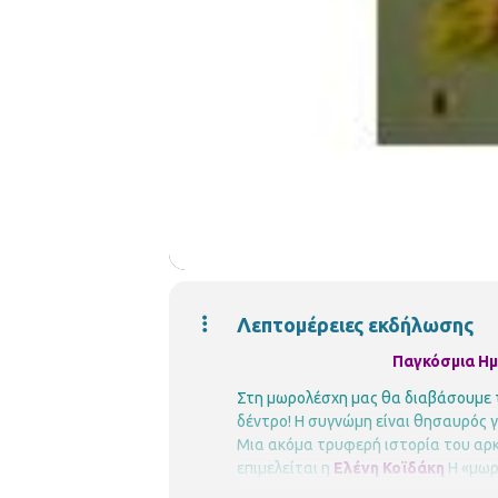
Λεπτομέρειες εκδήλωσης
Παγκόσμια Ημ
Στη μωρολέσχη μας θα διαβάσουμε τ
δέντρο!
Η συγνώμη είναι θησαυρός γι
Μια ακόμα τρυφερή ιστορία του αρκο
επιμελείται η
Ελένη Κοϊδάκη
Η «μωρ
ετών
και τους γονείς τους.
Στόχο έχ