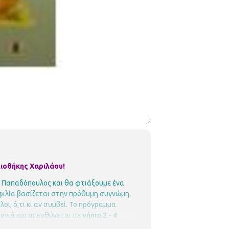
ιοθήκης Χαριλάου!
ς Παπαδόπουλος και θα φτιάξουμε ένα
ή φιλία βασίζεται στην πρόθυμη συγνώμη.
, ό,τι κι αν συμβεί.
Το πρόγραμμα
ρονιά και απευθύνεται σε
νήπια 2 - 4
βιβλίο και το διάβασμα και να