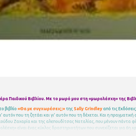
έρα Παιδικού Βιβλίου. Με το μωρό μου στη «μωρολέσχη» της Βιβλ
ο βιβλίο
«Θα με συγχωρέσεις;»
της
Sally Grindley
από τις Εκδόσει
' αυτόν που τη ζητάει και γι' αυτόν που τη δέχεται. Και η πραγματικ
ύδου Ζαχαρία και της αλεπουδίτσας Ναταλίας, που μένουν πάντα φίλοι
ολέσχη» είναι ένας κύκλος δραστηριοτήτων που συνεχίζεται για 6η χ
ει να μάθουμε στα παιδιά μας, από την τρυφερή ηλικία να αγαπούν το 