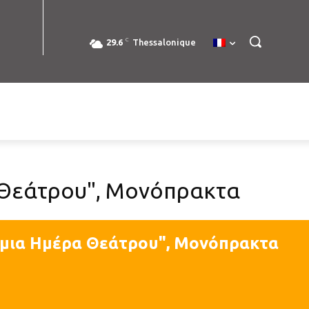
C
29.6
Thessalonique
Θεάτρου", Μονόπρακτα
μια Ημέρα Θεάτρου", Μονόπρακτα