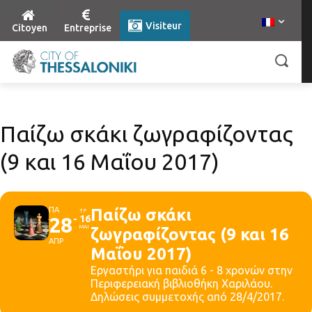
Visiteur
Citoyen
Entreprise
Παίζω σκάκι ζωγραφίζοντας
(9 και 16 Μαΐου 2017)
ΠΑ
Παίζω σκάκι
ΤΡ
28
16
ΜΑΙ
ζωγραφίζοντας (9 και 16
ΑΠΡ
Μαΐου 2017)
Εργαστήρι για παιδιά 6 - 8 χρονών στην
Περιφερειακή βιβλιοθήκη Χαριλάου.
Δηλώσεις συμμετοχής από 28/4/2017.