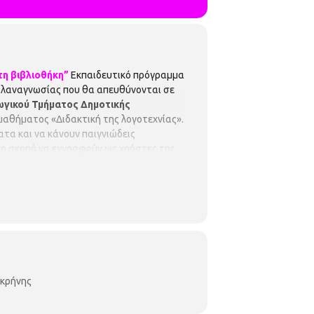
τη βιβλιοθήκη”
Εκπαιδευτικό πρόγραμμα
 φιλαναγνωσίας που θα απευθύνονται σε
ωγικού Τμήματος Δημοτικής
 μαθήματος «Διδακτική της λογοτεχνίας».
τα και να κάνουν παιγνιώδεις
ρο σκοπό να εγγραφούν ως χρήστες της.
ου ΑΠΘ
Η συμμετοχή είναι δωρεάν, αλλά
ας, ενώ θα υπάρξει λίστα αναμονής σε
9 Τηλ.2310514780
οκρήνης