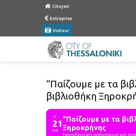
Citoyen
Entreprise
Visiteur
“Παίζουμε με τα βιβ
βιβλιοθήκη Ξηροκρ
ΤΡ
“Παίζουμε με τα βιβ
21
Ξηροκρήνης
ΜΑΙ
Εκπαιδευτικό πρόγραμμα για παι