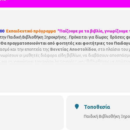
:00
Εκπαιδευτικό πρόγραμμα
“Παίζουμε με τα βιβλία, γνωρίζουμε 
στην Παιδική Βιβλιοθήκη Ξηροκρήνης . Πρόκειται για δίωρες δράσεις
.
Θα πραγματοποιούνται από
φοιτητές και φοιτήτριες του Παιδαγ
ιασμό και την εποπτεία της
Βενετίας Αποστολίδου
, στο πλαίσιο του
γνωρίσουν οι μαθητές διάφορα είδη βιβλίων, να διαβάσουν αποσπάσμα
και να γνωρίσουν τον τρόπο λειτουργίας μιας βιβλιοθήκης με απώτε
εοελληνικής Λογοτεχνίας και Λογοτεχνικής Εκπαίδευσης στο ΠΤΔΕ τ
 είναι περιορισμένες και θα τηρηθεί απόλυτη σειρά προτεραιότητ
ν.
ΠΑΙΔΙΚΗ ΒΙΒΛΙΟΘΗΚΗ ΞΗΡΟΚΡΗΝΗΣ Γρ. Κολωνιάρη 23 Τ.κ.5462
https://www.facebook.com/pbibjir
Τοποθεσία
Παιδική Βιβλιοθήκη Ξηρ