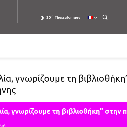
C
30
Thessalonique
λία, γνωρίζουμε τη βιβλιοθήκη
ήνης
λία, γνωρίζουμε τη βιβλιοθήκη” στην 
διά