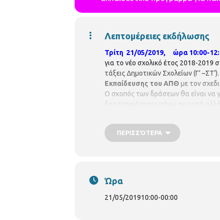
Λεπτομέρειες εκδήλωσης
Τρίτη 21/05/2019, ώρα 10:00-12
για το νέο σχολικό έτος 2018-2019 
τάξεις Δημοτικών Σχολείων (Γ’ –ΣΤ’)
Εκπαίδευσης του ΑΠΘ
με τον σχεδ
Ο σκοπός των δράσεων θα είναι να 
δραστηριότητες πάνω σε αυτά αλλά 
Βενετία Αποστολίδου: Καθηγήτρια Ν
απαιτείται προεγγραφή. Οι θέσεις
ΠΕΡΙΣΣΌΤΕΡΑ
περίπτωση υπεράριθμων εγγραφώ
p.vivlio.xirokrinis@thessaloniki.gr
Ώρα
21/05/2019
10:00
-
00:00