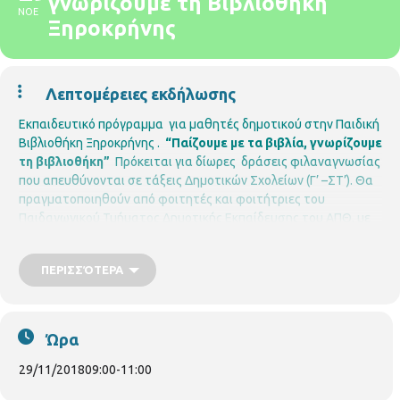
γνωρίζουμε τη Βιβλιοθήκη
ΝΟΕ
Ξηροκρήνης
Λεπτομέρειες εκδήλωσης
Εκπαιδευτικό πρόγραμμα για μαθητές δημοτικού στην Παιδική
Βιβλιοθήκη Ξηροκρήνης .
“Παίζουμε με τα βιβλία, γνωρίζουμε
τη βιβλιοθήκη”
Πρόκειται για δίωρες δράσεις φιλαναγνωσίας
που απευθύνονται σε τάξεις Δημοτικών Σχολείων (Γ’ –ΣΤ’). Θα
πραγματοποιηθούν από φοιτητές και φοιτήτριες του
Παιδαγωγικού Τμήματος Δημοτικής Εκπαίδευσης του ΑΠΘ, με
τον σχεδιασμό και την εποπτεία της
Βενετίας Αποστολίδου
,
στο πλαίσιο του μαθήματος «Διδακτική της λογοτεχνίας». Ο
ΠΕΡΙΣΣΌΤΕΡΑ
σκοπός των δράσεων είναι να γνωρίσουν οι μαθητές διάφορα
είδη βιβλίων, να διαβάσουν αποσπάσματα και να κάνουν
παιγνιώδεις δραστηριότητες πάνω σε αυτά αλλά και να
γνωρίσουν τον τρόπο λειτουργίας μιας βιβλιοθήκης με
Ώρα
απώτερο σκοπό να εγγραφούν ως χρήστες της.
Η Βενετία
Αποστολίδου είναι καθηγήτρια Νεοελληνικής Λογοτεχνίας και
29/11/2018
09:00
-
11:00
Λογοτεχνικής Εκπαίδευσης στο ΠΤΔΕ του ΑΠΘ.
Παιδική