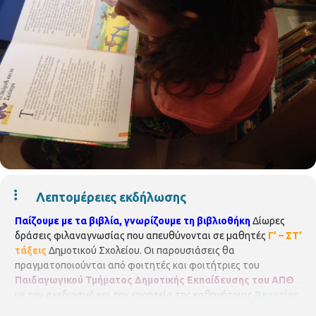
Λεπτομέρειες εκδήλωσης
Παίζουμε με τα βιβλία, γνωρίζουμε τη βιβλιοθήκη
Δίωρες
δράσεις φιλαναγνωσίας που απευθύνονται σε μαθητές
Γ’ – ΣΤ’
τάξεις
Δημοτικού Σχολείου. Οι παρουσιάσεις θα
πραγματοποιούνται από φοιτητές και φοιτήτριες του
Παιδαγωγικού Τμήματος Δημοτικής Εκπαίδευσης του ΑΠΘ
με τον σχεδιασμό και την εποπτεία της καθηγήτριας
Βενετίας
Αποστολίδου
, στο πλαίσιο του μαθήματος «Διδακτική της