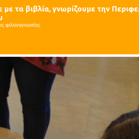
 με τα βιβλία, γνωρίζουμε την Περιφ
υ
ις φιλαναγνωσίας