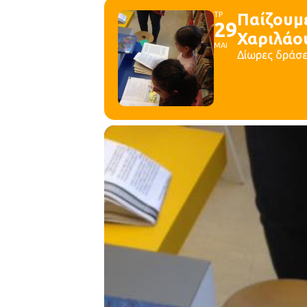
ΤΡ
Παίζουμε
29
Χαριλάο
ΜΑΙ
Δίωρες δράσε