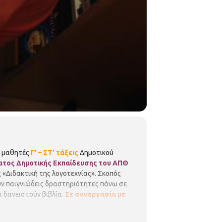
ε μαθητές
Γ’ – ΣΤ’ τάξεις
Δημοτικού
ατος Δημοτικής Εκπαίδευσης του ΑΠΘ
 «Διδακτική της λογοτεχνίας». Σκοπός
υν παιγνιώδεις δραστηριότητες πάνω σε
α δανειστούν βιβλία.
Σε συνεργασία με