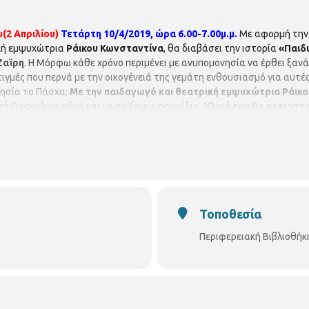
(2 Απριλίου)
Τετάρτη 10/4/2019, ώρα 6.00-7.00μ.μ.
Με αφορμή την 
ική εμψυχώτρια
Ράικου Κωνσταντίνα
, θα διαβάσει την ιστορία
«Παιδ
Ζαϊρη
. Η Μόρφω κάθε χρόνο περιμένει με ανυπομονησία να έρθει ξανά 
γμές που περνά με την οικογένειά της γεμάτη ενθουσιασμό για αυτές τι
νησία το Πάσχα;
Με την παιδαγωγό και θεατρική εμψυχώτρια Ράικ
ά Πασχαλινά αβγά και να παίξουμε παιχνίδια.
Υλικά που θα χρειαστ
ς), κορδελάκια, διάφορα στολίδια, 2 ξυλάκια για σουβλάκια, κόλλα κ
 15 παιδιά).
Περιφερειακή Βιβλιοθήκη Κωνσταντινουπόλεως.
(Κων
Τοποθεσία
Περιφερειακή Βιβλιοθή