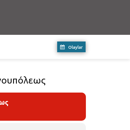
Olaylar
ινουπόλεως
εως