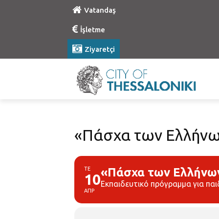
Vatandaş
İşletme
Ziyaretçi
«Πάσχα των Ελλήνω
ΤΕ
«Πάσχα των Ελλήνω
10
Εκπαιδευτικό πρόγραμμα για παι
ΑΠΡ