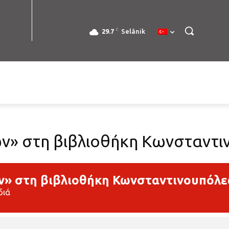
C
29.7
Selânik
ν» στη βιβλιοθήκη Κωνσταντ
ν» στη βιβλιοθήκη Κωνσταντινουπόλ
διά