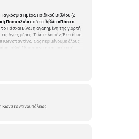
Παγκόσμια Ημέρα Παιδικού Βιβλίου (2
ική Πασχαλιά»
από το βιβλίο
«Πάσχα
το Πάσχα! Είναι η αγαπημένη της γιορτή.
ς Άγιες μέρες. Τι λέτε λοιπόν; Έχει δίκιο
ου Κωνσταντίνα
. Σας περιμένουμε όλους
ούμε:
αβγά ( βρασμένα ή και ψεύτικα),
αι ψαλίδι.
Με προεγγραφή:
Για παιδιά 3-
/πόλεως 45, τηλ. 2310-315100)
κη Κωνσταντινουπόλεως