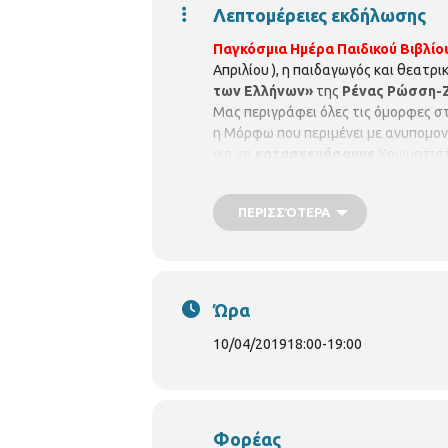
Λεπτομέρειες εκδήλωσης
Παγκόσμια Ημέρα Παιδικού Βιβλίου
Απριλίου ), η παιδαγωγός και θεατρ
των Ελλήνων»
της
Ρένας Ρώσση-
Μας περιγράφει όλες τις όμορφες στι
η Μόρφω που περιμένει με ανυπομο
για να
κατασκευάσουμε
Χρωματιστ
χρώματα (π.χ. μαρκαδόρους ή τέμπερε
10 ετών. Δηλώστε συμμετοχή. (μέχρι
ΠΕΡΙΣΣΌΤΕΡΑ
Ώρα
10/04/2019
18:00
-
19:00
Φορέας