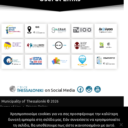
on Social Media
Municipality of Thessaloniki © 2026
Privacy Policy
Terms of Use
Χρησιμοποιούμε cookies για να σας προσφέρουμε την καλύτερη
Telephone Catalog
δυνατή εμπειρία στη σελίδα μας. Εάν συνεχίσετε να χρησιμοποιείτε
Developed by
MyCompany Projects
τη σελίδα, θα υποθέσουμε πως είστε ικανοποιημένοι με αυτό.