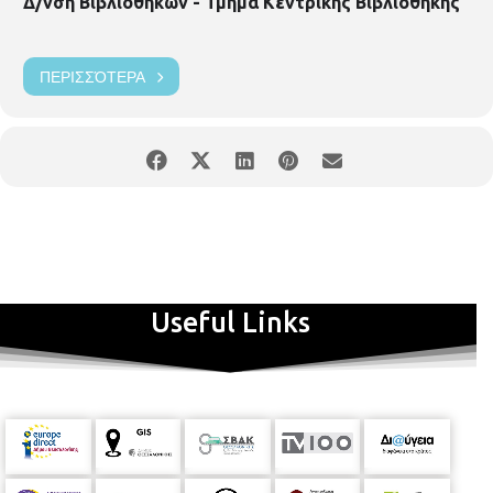
Δ/νση Βιβλιοθηκών - Τμήμα Κεντρικής Βιβλιοθήκης
ΠΕΡΙΣΣΌΤΕΡΑ
Useful Links