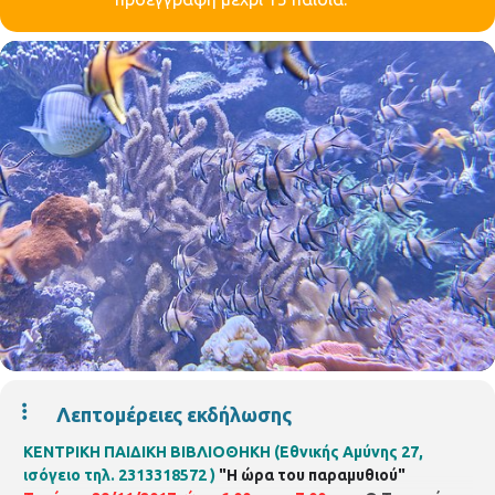
Λεπτομέρειες εκδήλωσης
ΚΕΝΤΡΙΚΗ ΠΑΙΔΙΚΗ ΒΙΒΛΙΟΘΗΚΗ (Εθνικής Αμύνης 27,
ισόγειο τηλ. 2313318572 )
"Η ώρα του παραμυθιού"