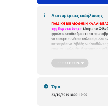
Λεπτομέρειες εκδήλωσης
ΠΑΙΔΙΚΗ ΒΙΒΛΙΟΘΗΚΗ ΚΑΛΛΙΘΕΑ
της Περσεφόνης».
Μπήκε το Φθινό
φρούτα, υποδεχόμαστε τα πρωτοβρόχι
να έχουμε συνέχεια καλοκαίρι..Και 
καταπράσινο λιβάδι; Ακολουθώντας 
εποχών. Ακολουθεί θεατρικό παιχνίδ
δέντρων, κόλλα. Με τη θεατρολόγο
ΠΕΡΙΣΣΌΤΕΡΑ
Ώρα
23/10/2019
18:00
-
19:00