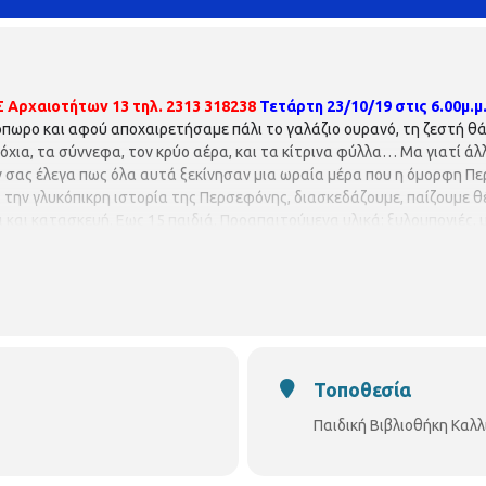
Σ
Αρχαιοτήτων 13
τηλ. 2313 318238
Τετάρτη 23/10/19 στις 6.00μ.μ
πωρο και αφού αποχαιρετήσαμε πάλι το γαλάζιο ουρανό, τη ζεστή θ
α, τα σύννεφα, τον κρύο αέρα, και τα κίτρινα φύλλα… Μα γιατί άλλαξ
αν σας έλεγα πως όλα αυτά ξεκίνησαν μια ωραία μέρα που η όμορφη Π
την γλυκόπικρη ιστορία της Περσεφόνης, διασκεδάζουμε, παίζουμε θ
ι και κατασκευή. Εως 15 παιδιά. Προαπαιτούμενα υλικά: ξυλομπογιές,
Μαρία Τωμαζινάκη.
Τοποθεσία
Παιδική Βιβλιοθήκη Καλ