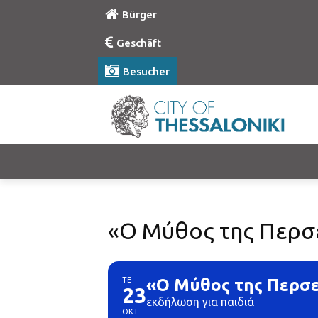
Bürger
Geschäft
Besucher
«Ο Μύθος της Περσε
ΤΕ
«Ο Μύθος της Περσε
23
εκδήλωση για παιδιά
ΟΚΤ