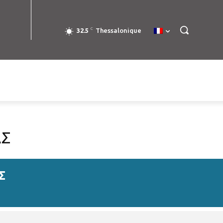
C
32.5
Thessalonique
ΑΣ
Σ