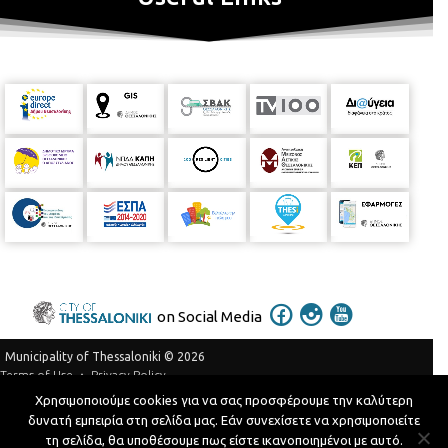
on Social Media
Municipality of Thessaloniki © 2026
Privacy Policy
Terms of Use
Χρησιμοποιούμε cookies για να σας προσφέρουμε την καλύτερη
Telephone Catalog
δυνατή εμπειρία στη σελίδα μας. Εάν συνεχίσετε να χρησιμοποιείτε
Developed by
MyCompany Projects
τη σελίδα, θα υποθέσουμε πως είστε ικανοποιημένοι με αυτό.