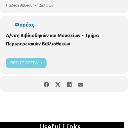
p.vivlio.delfon@thessaloniki.gr
Παιδική Βιβλιοθήκη Δελφών
Φορέας
Δ/νση Βιβλιοθηκών και Μουσείων - Τμήμα
Περιφερειακών Βιβλιοθηκών
ΠΕΡΙΣΣΌΤΕΡΑ
Useful Links