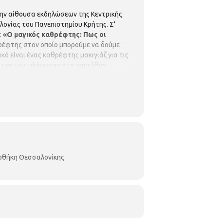
στην αίθουσα εκδηλώσεων της Κεντρικής
λογίας του Πανεπιστημίου Κρήτης. Σ’
:
«
Ο μαγικός καθρέφτης: Πως οι
θρέφτης στον οποίο μπορούμε να δούμε
ό είναι ένας καθρέφτης μακιγιάζ για τις
ς που μας πλήγωσαν στο παρελθόν,
εν χρειάζεται προεγγραφή. Πληροφορίες
ιοθήκη Θεσσαλονίκης