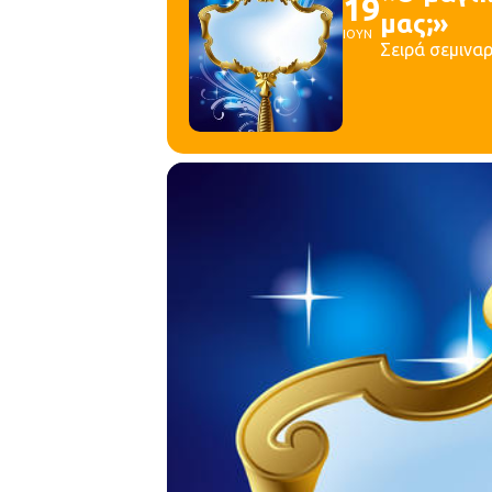
19
μας;»
ΙΟΥΝ
Σειρά σεμινα