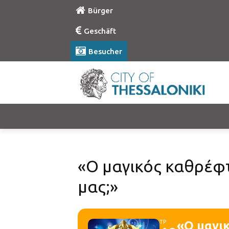
Bürger
Geschäft
Besucher
«Ο μαγικός καθρέφτ
μας;»
ΤΡ
«Ο μαγικ