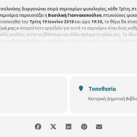
σσαλονίκης διοργανώνει σειρά σεμιναρίων ψυχολογίας, κάθε Τρίτη, 
 σεμινάρια παρουσιάζει η
Βασιλική Γιαννακοπούλου
, πτυχιούχος ψυχο
ατοποιηθεί την
Τρίτη 19 Ιουνίου
2018
και ώρα
19:30,
το θέμα θα είναι
ζωή μας;
»
Απαραίτητο εργαλείο για αυτό το σεμινάριο είναι ένας κα
ολύ μεγάλος ώστε να βλέπουμε και άλλα πράγματα γύρω μας. Το ιδανικ
ται οι θετικές δηλώσεις, μαθαίνουμε να συγχωρούμε τους ανθρώπου
νησικακία και μερικές ακόμα ασκήσεις. Η είσοδος είναι ελεύθερη. Δ
93
Τοποθεσία
Κεντρική Δημοτική Βιβλ