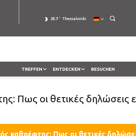
C
25.7
Thessaloniki
TREFFEN
ENTDECKEN
BESUCHEN
ης: Πως οι θετικές δηλώσεις 
ός καθρέφτης: Πως οι θετικές δηλώσε