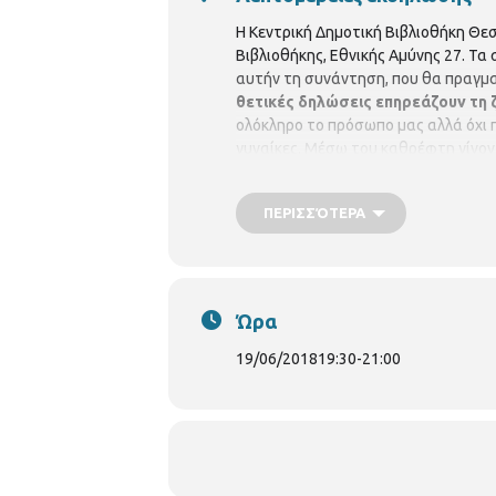
Η Κεντρική Δημοτική Βιβλιοθήκη Θε
Βιβλιοθήκης, Εθνικής Αμύνης 27. Τα
αυτήν τη συνάντηση, που θα πραγμ
θετικές δηλώσεις επηρεάζουν τη 
ολόκληρο το πρόσωπο μας αλλά όχι π
γυναίκες. Μέσω του καθρέφτη γίνον
μαθαίνουμε να απελευθερώνουμε τη μ
Κωνσταντίνος Βόγδανος 231331 85
ΠΕΡΙΣΣΌΤΕΡΑ
Ώρα
19/06/2018
19:30
-
21:00