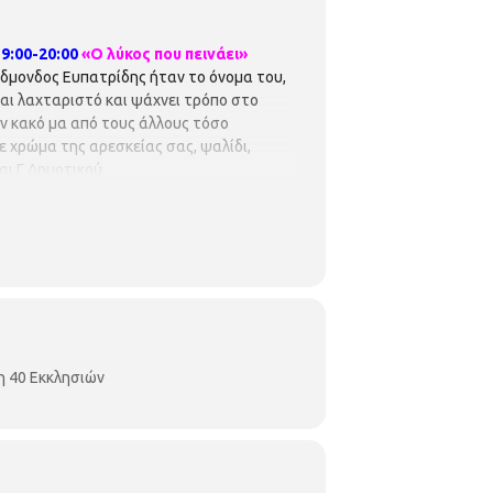
9:00-20:00
«Ο λύκος που πεινάει»
 Έδμονδος Ευπατρίδης ήταν το όνομα του,
και λαχταριστό και ψάχνει τρόπο στο
ον κακό μα από τους άλλους τόσο
σε χρώμα της αρεσκείας σας, ψαλίδι,
αι Γ Δημοτικού.
η 40 Εκκλησιών