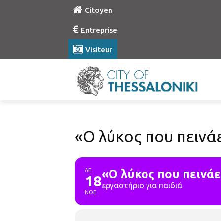
Citoyen
Entreprise
Visiteur
«Ο λύκος που πεινά
ΔΕ
«Ο λύκος που πεινά
18
εργαστήριο για παιδιά
ΝΟΕ