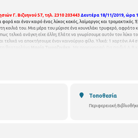
σιών Γ. Βιζυηνού 57, τηλ. 2310 203443
Δευτέρα 18/11/2019, ώρα 1
ια φορά και έναν καιρό ένας λύκος κακός, λαίμαργος και τρομακτικός.
 στη κοιλιά του. Μια μέρα του μύρισε ένα κουνελάκι τρυφερό, αφράτο 
μήπως τελικά ανάγκη είχε άλλη; Ελάτε να γνωρίσουμε αυτόν τον λύκο τ
αι τελικά να αποκτήσουμε έναν καινούργιο φίλο. Υλικά: 1 χαρτόνι Α4 
ε τη θεατρολόγο
Μαρία Τωμαζινάκη
Με προεγγραφή. Για παιδιά Α, Β κ
Τοποθεσία
Περιφερειακή Βιβλιοθήκ