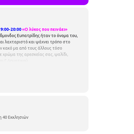
9:00-20:00
«Ο λύκος που πεινάει»
 Έδμονδος Ευπατρίδης ήταν το όνομα του,
και λαχταριστό και ψάχνει τρόπο στο
ον κακό μα από τους άλλους τόσο
σε χρώμα της αρεσκείας σας, ψαλίδι,
αι Γ Δημοτικού.
η 40 Εκκλησιών