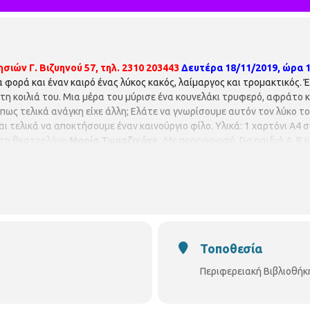
σιών Γ. Βιζυηνού 57, τηλ. 2310 203443
Δευτέρα 18/11/2019, ώρα 1
ια φορά και έναν καιρό ένας λύκος κακός, λαίμαργος και τρομακτικός.
 στη κοιλιά του. Μια μέρα του μύρισε ένα κουνελάκι τρυφερό, αφράτο 
μήπως τελικά ανάγκη είχε άλλη; Ελάτε να γνωρίσουμε αυτόν τον λύκο τ
αι τελικά να αποκτήσουμε έναν καινούργιο φίλο. Υλικά: 1 χαρτόνι Α4 
ε τη θεατρολόγο
Μαρία Τωμαζινάκη
Με προεγγραφή. Για παιδιά Α, Β κ
Τοποθεσία
Περιφερειακή Βιβλιοθήκ