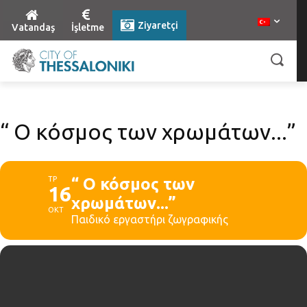
Ziyaretçi
Vatandaş
İşletme
“ Ο κόσμος των χρωμάτων...”
ΤΡ
“ Ο κόσμος των
16
χρωμάτων...”
ΟΚΤ
Παιδικό εργαστήρι ζωγραφικής