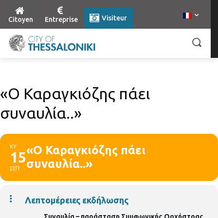
Visiteur
Citoyen
Entreprise
«Ο Καραγκιόζης πάει
συναυλία..»
ΚΥ
«Ο Καραγκιόζης πάει
15
συναυλία..»
ΣΕΠ
Λεπτομέρειες εκδήλωσης
Συναυλία – παράσταση
Συμφωνικής Ορχήστρας