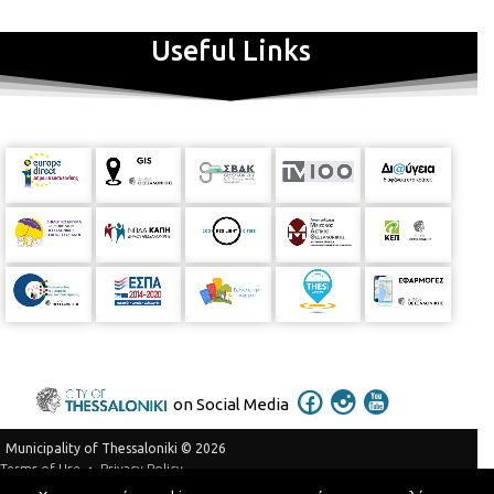
συναυλίας ο Καραγκιόζης έχει πολλές απορίες (για τα όργανα,
τη μουσική, τους συνθέτες και άλλα θέματα), τις οποίες ο
Useful Links
Νιόνιος με υπομονή του εξηγεί, θέλοντας, με απλό τρόπο, να
τον μυήσει στον κόσμο της κλασικής μουσικής. Η ιδέα, ο
σχεδιασμός της υπόθεσης, η επιλογή και η ενορχήστρωση των
μουσικών κομματιών, που θα ερμηνεύσει η Σ.Ο.Δ.Θ.
υπογράφονται από τον συνθέτη και
αρχιμουσικό Άλκη
Μπαλτά. Την συναυλία θα διευθύνει η αρχιμουσικός και
καλλιτεχνική
διευθύντρια της El Sistema Greece Συμφωνικής
Ορχήστρας Νέων Safira Antzus – Ramos.
‘’Ζωή στην γειτονιά, ομορφιά στην πόλη’’ 30.8 – 20.9
‘’Σσσς….αρχίζει’’ – Παραμύθια κι ιστορίες
Φεστιβάλ παραμυθιού και αφήγησης
“Ο Καραγκιόζης πάει συναυλία…”
Είσοδος
ελεύθερη
Ιδέα, σχεδιασμός υπόθεσης, επιλογή και ενορχήστρωση
on Social Media
μουσικών κομματιών:
Αλκης Μπαλτάς
Μουσική
διεύθυνση:
Safira
Antzus
–
Ramos
Σκιάς ‘Όναρ – Θέατρο
Municipality of Thessaloniki © 2026
Σκιών
Δημήτρης Καρόγλου
Privacy Policy
Terms of Use
Συμφωνική Ορχήστρα Δήμου Θεσσαλονίκης