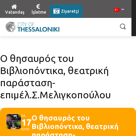
Ziyaretçi
Vatandaş
İşletme
Ο θησαυρός του
Βιβλιοπόντικα, θεατρική
παράσταση-
επιμέλ.Σ.Μελιγκοπούλου
ΣΑ
Ο θησαυρός του
17
Βιβλιοπόντικα, θεατρική
ΙΟΥΝ
παράσταση-