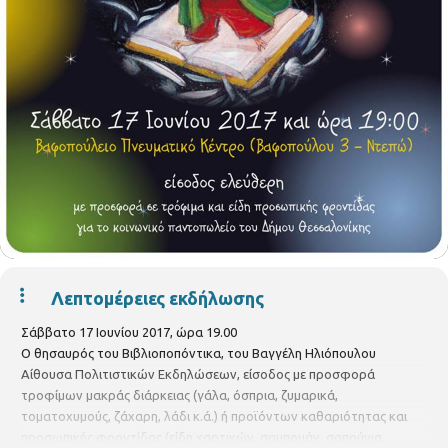
Λεπτομέρειες εκδήλωσης
Σάββατο 17 Ιουνίου 2017, ώρα 19.00
Ο θησαυρός του Βιβλιοποπόντικα, του Βαγγέλη Ηλιόπουλου
Αίθουσα Πολιτιστικών Εκδηλώσεων, είσοδος με προσφορά
τροφίμων μακράς διάρκειας (γάλα, όσπρια, ζυμαρικά,
τοματοχυμούς, ζάχαρη, λάδι κ.ά.) ή προϊόντων καθαριότητας και
προσωπικής φροντίδας (είδη χαρτικών, σαμπουάν, σαπούνια,