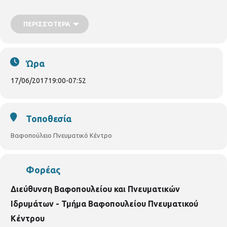
αποσμητικά, αφρόλουτρα, σερβιέτες κ.ά.) για την ενίσχυση του
Κοινωνικού Παντοπωλείου του Δήμου Θεσσαλονίκης
ΠΕΡΙΣΣΌΤΕΡΑ
Θεατρική παράσταση από το τμήμα θεατρικού παιχνιδιού Α-Γ
δημοτικού, επιμέλεια-διδασκαλία κ.Σοφία Μελιγκοπούλου
Ώρα
17/06/2017
19:00
-
07:52
Τοποθεσία
Βαφοπούλειο Πνευματικό Κέντρο
Φορέας
Διεύθυνση Βαφοπουλείου και Πνευματικών
Ιδρυμάτων - Τμήμα Βαφοπουλείου Πνευματικού
Κέντρου