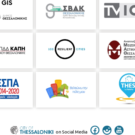
καθώς και τις όπερές του Ανατολή και Κωνσταντίνος Παλαιολόγος, τα
ευθερία του Ν. Χ. Μάντζαρου στην πλήρη και πρωτότυπη μορφή του. Επ
υ, Δ. Λαυράγκα, Μ. Βάρβογλη, Π. Πετρίδη, Αιμ. Ριάδη, Γ. Αξιώτη, Θ. Αν
ονη σταδιοδρομία του ως σολίστ του βιολοντσέλου και ως Διευθυντής
από αυτά σε Α’ παγκόσμια εκτέλεση ή σε παρουσίαση στο κοινό μετά 
Αθηνών τον τίμησε το 1975 με το "Βραβείο Σπύρου Μοτσενίγου". Έχει 
κης και άλλους φορείς. Για την προσφορά του στην ελληνική μουσική
 για το δισκογραφικό του έργο του απονεμήθηκε Τιμητική Διάκριση
νο)
on Social Media