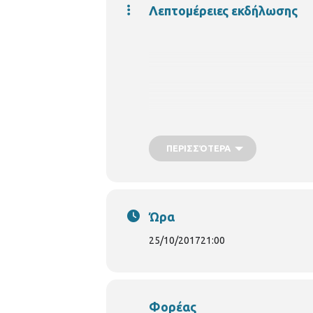
Λεπτομέρειες εκδήλωσης
ΠΕΡΙΣΣΌΤΕΡΑ
Ο Δήμαρχος Θεσσαλονίκης, Γιάν
Μουσικής Θεσσαλονίκης, Νικήτα
Ώρα
25/10/2017
21:00
την Τ
ετάρτη 25 Οκτω
ΠΡΟΓΡΑΜΜΑ
Φορέας