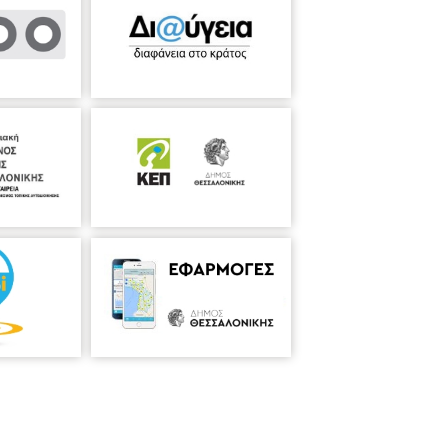
 ορχηστρικά άπαντα του Γ.
ίσης έργα των Γ. Σισιλιάνου, Δ.
τωνίου, Μ. Θεοδωράκη, Ι. Χαλιάσα, Π.
 Ορχήστρας έχει παρουσιάσει πάνω από
από πολύχρονη σιωπή. Για την
επίσης τιμηθεί από την Εθνική Λυρική
 εξελέγη ομόφωνα Επίτιμο Μέλος της
 από την "Ένωση Ελλήνων Κριτικών