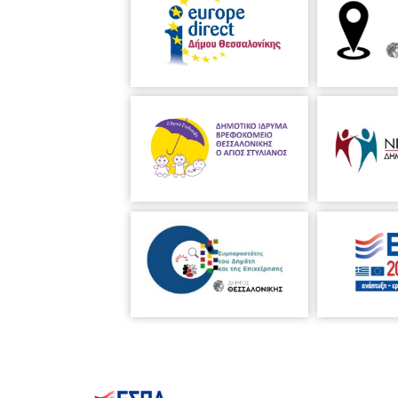
Ανίδεων και των Καλών Ανθρώπων), 
Κωνσταντινίδη και τον Ύμνο στην Ελ
Δραγατάκη, Α. Ευαγγελάτου, Δ. Λιάλιο
Κούκου, Σ. Ζάννα κ.α. Στη μακρόχρ
200 ελληνικά έργα, τα περισσότερα 
καλλιτεχνική του δράση η Ακαδημία 
Σκηνή, τη Διεθνή Έκθεση Θεσσαλονί
"Ενώσεως Ελλήνων Μουσουργών", ενώ
Θεάτρου και Μουσικής".
ΤΙΜΕΣ ΕΙΣΙΤΗΡΙΩΝ 10€, 5€ (μειωμέ