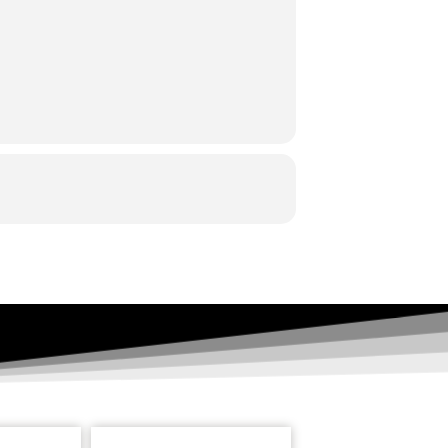
ας:
Βύρων Φιδετζής
Θα προβληθεί το
οθεσία
Φίλιος Στάγκος
και, με
πένες, όπου
υ Χανς
ί ως σολίστ
ματα στην
Βουλγαρία,
τα τη
ως το 1992
Κρατικής
ροσκεκλημένος
. Υπήρξε
0-1999) και Καλλιτεχνικός της
ς του Δήμου Θεσσαλονίκης. Από το 1987
ογραφήσει τις όπερες του Σπ. Σαμάρα Ρέα,
 Μητρόπουλου Αδελφή Βεατρίκη, τους 36
Μ. Καλομοίρη (Της Λεβεντιάς και Των