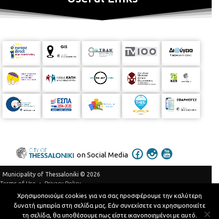
on Social Media
Municipality of Thessaloniki © 2026
Privacy Policy
Terms of Use
Χρησιμοποιούμε cookies για να σας προσφέρουμε την καλύτερη
Telephone Catalog
δυνατή εμπειρία στη σελίδα μας. Εάν συνεχίσετε να χρησιμοποιείτε
Developed by
MyCompany Projects
τη σελίδα, θα υποθέσουμε πως είστε ικανοποιημένοι με αυτό.