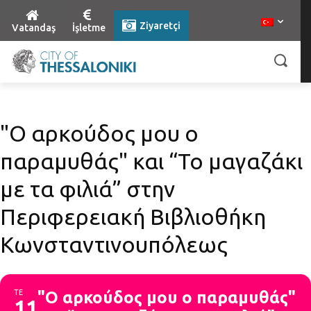
Ziyaretçi
Vatandaş
İşletme
"Ο αρκούδος μου ο
παραμυθάς" και “Το μαγαζάκι
με τα φιλιά” στην
Περιφερειακή Βιβλιοθήκη
Κωνσταντινουπόλεως
ΤΕ
"Ο αρκούδος μου ο παραμυθάς"
11