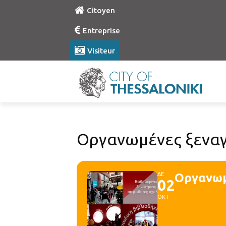
Citoyen
Entreprise
Visiteur
Οργανωμένες ξεναγ
ΔΕ
Οργανωμ
02
ΟΚΤ