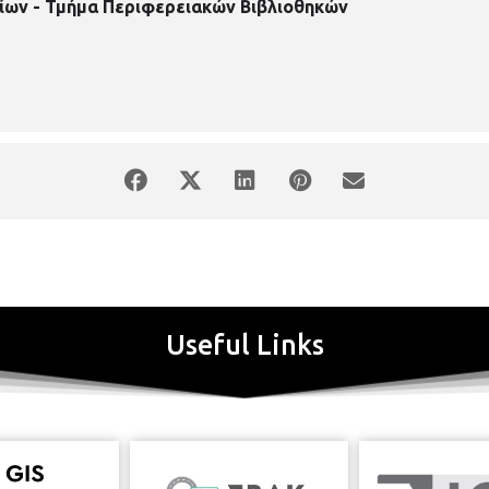
ίων - Τμήμα Περιφερειακών Βιβλιοθηκών
Useful Links