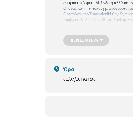
ονειρικού κόσμου.
Μελωδική αλλά και ρ
Θησέας και η Ιππολύτη μπερδεύονται με
Θεσσαλονίκης-
Thessaloniki
City
Symph
Κυρίλλου & Μεθοδίου Θεσσαλονίκης
Δι
σοπράνο: Σταματία Μολλούδη,
Stamati
Ζαχαράκης
Στεφανία Ζώρα
ΠΕΡΙΣΣΌΤΕΡΑ
ΠΑΡΑΓΩΓΗ-ΔΙΟΡΓΑΝΩΣΗ:
Κέντρο Πολι
Θεσσαλονίκης, Διεύθυνση Πολιτισμο
Εισιτήρια μέσω
viva,gr 12€ - 16€
Ώρα
02/07/2019
21:30