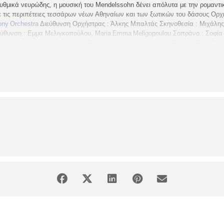
υθμικά νευρώδης, η μουσική του
Mendelssohn
δένει απόλυτα με την ρομαντ
 τις περιπέτειες τεσσάρων νέων Αθηναίων και των ξωτικών του δάσους
Ορχ
ony
Orchestra
Διεύθυνση Ορχήστρας : Άλκης Μπαλτάς
Σκηνοθεσία : Μιχάλη
εύθυνση : Εμμα Μελιγκοπούλου,
Maria
Emma
Meligopoulou
Σοπράνο : Σοφί
a
Molloudi
Κοστούμια-σκηνικά: Ελένη Κανακίδου
Ηθοποιοί: Ευτυχία Σπυριδά
τισμού Περιφέρειας Κεντρικής Μακεδονίας
ΣΥΝΔΙΟΡΓΑΝΩΣΗ: Εφορεία αρχαι
ύ
και Τουρισμού
ΜΕ ΤΗΝ ΥΠΟΣΤΗΡΙΞΗ:
Κρατικό Θέατρο Βορείου Ελλάδος