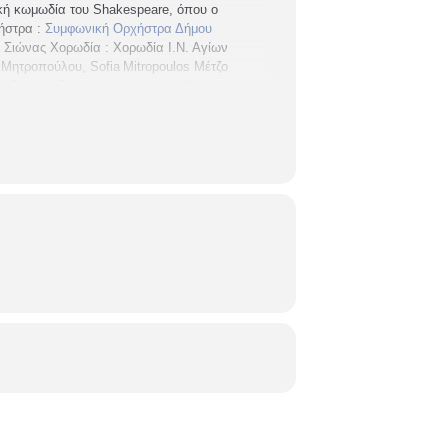
ική κωμωδία του
Shakespeare
, όπου ο
ήστρα :
Συμφωνική Ορχήστρα Δήμου
ς Σιώνας
Χορωδία : Χορωδία Ι.Ν. Αγίων
α Μητροπούλου,
Sofia
Mitropoulos
Μέτζο
κη
Γιάννης Σαμψαλάκης
Αριστοτέλης
οτήτων πόλης Θεσσαλονίκης
Δήμος
ΥΠΟ ΤΗΝ ΑΙΓΙΔΑ της
UNESCO