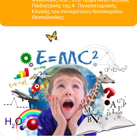
Παιδιατρικής της Α΄ Πανεπιστημιακής
Κλινικής του Ιπποκράτειου Νοσοκομείου
Θεσσαλονίκης