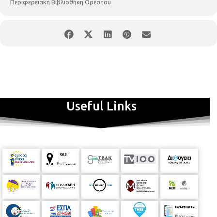
Περιφερειακή Βιβλιοθήκη Ορέστου
Useful Links