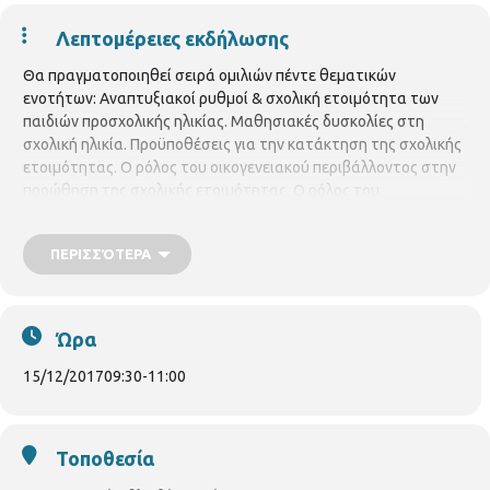
Λεπτομέρειες εκδήλωσης
Θα πραγματοποιηθεί σειρά ομιλιών πέντε θεματικών
ενοτήτων: Αναπτυξιακοί ρυθμοί & σχολική ετοιμότητα των
παιδιών προσχολικής ηλικίας. Μαθησιακές δυσκολίες στη
σχολική ηλικία. Προϋποθέσεις για την κατάκτηση της σχολικής
ετοιμότητας. Ο ρόλος του οικογενειακού περιβάλλοντος στην
προώθηση της σχολικής ετοιμότητας. Ο ρόλος του
εκπαιδευτικού στην ανάπτυξη και προώθηση της σχολικής
μάθησης. Στο τέλος της κάθε παρουσίασης θα ακολουθήσει
ΠΕΡΙΣΣΌΤΕΡΑ
συζήτηση και ερωτήσεις από τους παρευρισκομένους Οι
ομιλίες θα πραγματοποιούνται
κάθε Τετάρτη πρωί 9.30 –
11.00
.στην Παιδική Βιβλιοθήκη Ορέστου.
Έναρξη 15
/11/2017.
Με προεγγραφή μέχρι 25 άτομα.
Ώρα
15/12/2017
09:30
-
11:00
Τοποθεσία