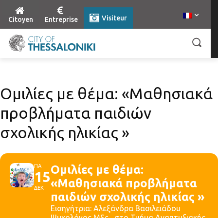
Visiteur
Citoyen
Entreprise
Ομιλίες με θέμα: «Μαθησιακά
προβλήματα παιδιών
σχολικής ηλικίας »
ΠΑ
Ομιλίες με θέμα:
15
«Μαθησιακά προβλήματα
ΔΕΚ
παιδιών σχολικής ηλικίας »
Εισηγήτρια: Αλεξάνδρα Βασιλειάδου
Ψυχολόγος MSc , στο Τμήμα Αναπτυξιακής