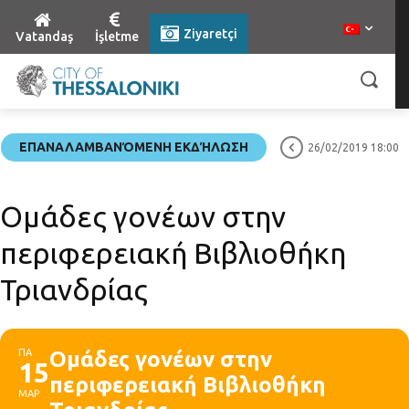
Ziyaretçi
Vatandaş
İşletme
ΕΠΑΝΑΛΑΜΒΑΝΌΜΕΝΗ ΕΚΔΉΛΩΣΗ
26/02/2019 18:00
Ομάδες γονέων στην
περιφερειακή Βιβλιοθήκη
Τριανδρίας
ΠΑ
Ομάδες γονέων στην
15
περιφερειακή Βιβλιοθήκη
ΜΑΡ