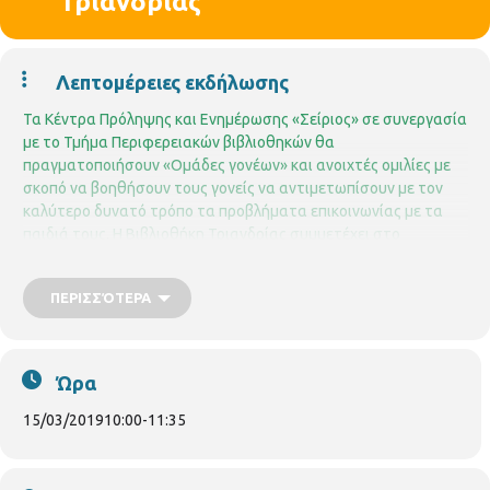
Τριανδρίας
Λεπτομέρειες εκδήλωσης
Τα Κέντρα Πρόληψης και Ενημέρωσης «Σείριος» σε συνεργασία
με το Τμήμα Περιφερειακών βιβλιοθηκών θα
πραγματοποιήσουν «Ομάδες γονέων» και ανοιχτές ομιλίες με
σκοπό να βοηθήσουν τους γονείς να αντιμετωπίσουν με τον
καλύτερο δυνατό τρόπο τα προβλήματα επικοινωνίας με τα
παιδιά τους.
H Βιβλιοθήκη Τριανδρίας συμμετέχει στο
πρόγραμμα
με ανοιχτές ομιλίες για γονείς. Το πρόγραμμα είναι
δωρεάν και απευθύνεται σε ενήλικες.
Πρόγραμμα ομιλιών:
1.
ΠΕΡΙΣΣΌΤΕΡΑ
15.02.2019 και ώρα 10.00 με 11.30
, με θέμα
«Τιμωρώ ή
οριοθετώ; Το μεγάλο δίλημμα των γονέων»
Ώρα
15/03/2019
10:00
-
11:35