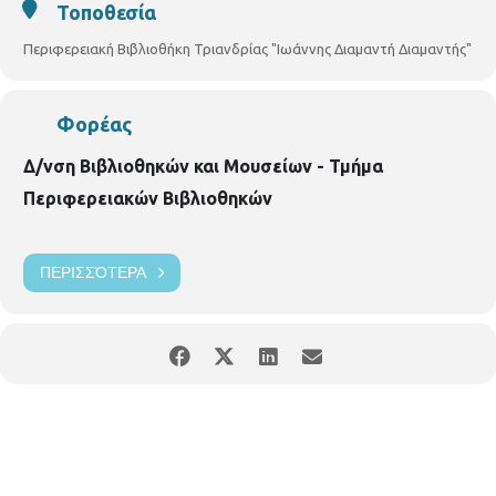
Τοποθεσία
Περιφερειακή Βιβλιοθήκη Τριανδρίας "Ιωάννης Διαμαντή Διαμαντής"
Φορέας
Δ/νση Βιβλιοθηκών και Μουσείων - Τμήμα
2.
26.02.2019 και ώρα 18.00 με 19.30
, με θέμα
«Τα
Περιφερειακών Βιβλιοθηκών
συναισθήματα ως γέφυρες επικοινωνίας με τα παιδιά μας»
ΠΕΡΙΣΣΌΤΕΡΑ