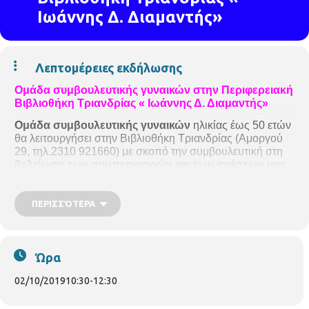
Ιωάννης Δ. Διαμαντής»
Λεπτομέρειες εκδήλωσης
Ομάδα συμβουλευτικής γυναικών
στην
Περιφερειακή
Βιβλιοθήκη Τριανδρίας « Ιωάννης Δ. Διαμαντής»
Ομάδα συμβουλευτικής γυναικών
ηλικίας έως 50 ετών
θα λειτουργήσει στην Βιβλιοθήκη Τριανδρίας (Αμοργού
29, τηλ.2310 921660) με σκοπό την
συμβουλευτική στη
βελτίωση των συμπεριφορών και των σχέσεων μας,
κυρίως με τα παιδιά μας
(κι ας έχουν αυτά μεγαλώσει!).
Η ομάδα ξεκινάει
Τετάρτη 2 Οκτωβρίου 2019 στις
10:30-12:30 το πρωί
και θα επαναλαμβάνεται
κάθε
ΠΕΡΙΣΣΌΤΕΡΑ
Τετάρτη για 4 μήνες
.
Την ομάδα συντονίζει η
κα Κόνη Τσακίρη,
Εκπαιδευτικός-Σύμβουλος σε θέματα Παιδαγωγικής
Ώρα
Ψυχολογίας.
( Σχολική Σύμβουλος Προσχολικής
Αγωγής, για 20 χρόνια. Σπουδές στη Συστημική
02/10/2019
10:30
-
12:30
Ψυχολογία και στην Προγεννητική και Προγεννητική
ψυχολογία. Δίδαξε σε εκπαιδευτικούς παιδαγωγική