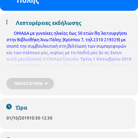
Πόλης
Λεπτομέρειες εκδήλωσης
ΟΜΑΔΑ με γυναίκες ηλικίας έως 50 ετών θα λειτουργήσει
στην Βιβλιοθήκη Άνω Πόλης (Κρίσπου 7, τηλ.2310 219329) με
σκοπό την συμβουλευτική στη βελτίωση των συμπεριφορών
και των σχέσεων μας, κυρίως με τα παιδιά μας (κι ας έχουν
αυτά μεγαλώσει!).
Η ΟΜΑΔΑ ξεκινάει
Τρίτη 1 Οκτωβρίου 2019
στις
10:30-12:30
το πρωί και θα επαναλαμβάνεται κάθε Τρίτη
για 4 μήνες.
Την ομάδα συντονίζει η κ.Κόνη Τσακίρη,
Εκπαιδευτικός-Σύμβουλος σε θέματα Παιδαγωγικής
ΠΕΡΙΣΣΌΤΕΡΑ
Ψυχολογίας.
Αριθμός συμμετεχόντων έως 20 άτομα. Θα
τηρηθεί σειρά
προτεραιότητας.
Δηλώσεις συμμετοχής στη
βιβλιοθήκη.
Η συμμετοχή δεν προϋποθέτει οικονομική
επιβάρυνση.
Ώρα
01/10/2019
10:30
-
12:30