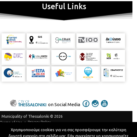
Useful Links
on Social Media
Municipality of Thessaloniki © 2026
Privacy Policy
Terms of Use
Χρησιμοποιούμε cookies για να σας προσφέρουμε την καλύτερη
Telephone Catalog
δυνατή εμπειρία στη σελίδα μας. Εάν συνεχίσετε να χρησιμοποιείτε