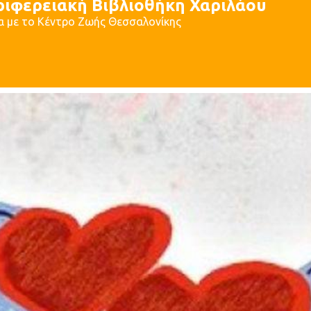
ριφερειακή Βιβλιοθήκη Χαριλάου
α με το Κέντρο Ζωής Θεσσαλονίκης