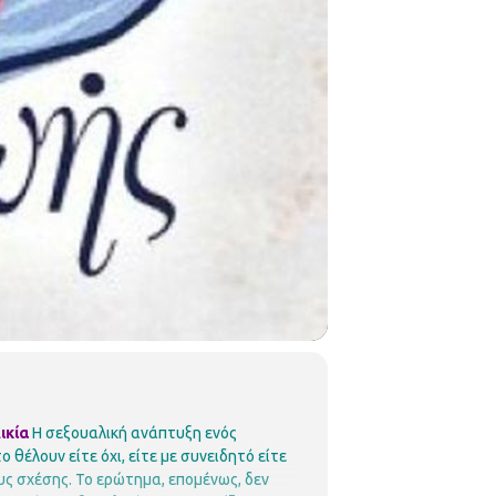
ικία
Η σεξουαλική ανάπτυξη ενός
 θέλουν είτε όχι, είτε με συνειδητό είτε
υς σχέσης. Το ερώτημα, επομένως, δεν