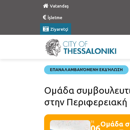
Vatandaş
İşletme
Ziyaretçi
ΕΠΑΝΑΛΑΜΒΑΝΌΜΕΝΗ ΕΚΔΉΛΩΣΗ
Ομάδα συμβουλευτι
στην Περιφερειακή 
ΤΕ
Ομάδα σ
06