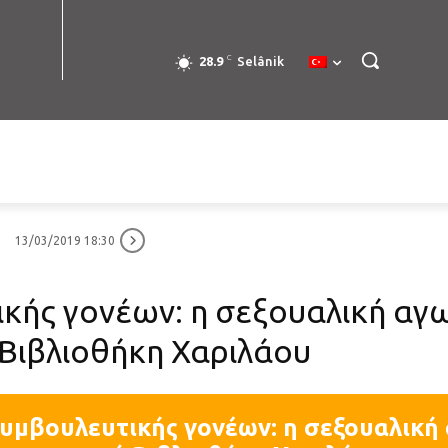
C
28.9
Selânik
13/03/2019 18:30
κής γονέων: η σεξουαλική αγ
Βιβλιοθήκη Χαριλάου
υμβουλευτικής γονέων: η σεξουαλική