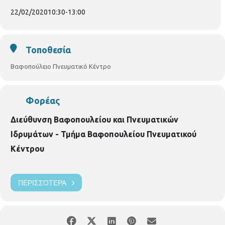
θα δανείζεται σε σχολεία και βιβλιοθήκες.
Είσοδος
Ελεύθερη. Πληροφορίες : Παιδική Βιβλιοθήκη Βαφοπούλειου,
22/02/2020
10:30
-
13:00
τηλ. 231331-8699.
Τοποθεσία
Βαφοπούλειο Πνευματικό Κέντρο
Φορέας
Διεύθυνση Βαφοπουλείου και Πνευματικών
Ιδρυμάτων - Τμήμα Βαφοπουλείου Πνευματικού
Κέντρου
ΠΕΡΙΣΣΌΤΕΡΑ