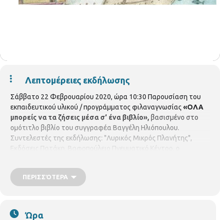
Λεπτομέρειες εκδήλωσης
Σάββατο 22 Φεβρουαρίου 2020, ώρα 10:30 Παρουσίαση του
εκπαιδευτικού υλικού / προγράμματος φιλαναγνωσίας
«ΟΛΑ
μπορείς να τα ζήσεις μέσα σ’ ένα βιβλίο»,
βασισμένο στο
ομότιτλο βιβλίο του συγγραφέα Βαγγέλη Ηλιόπουλου.
Συντελεστές της εκδήλωσης: "Λυρικός Μικρός Πλανήτης",
Εκδόσεις Πατάκη, Βαφοπούλειο Πνευματικό Κέντρο, ο
συγγραφέας Βαγγέλης Ηλιόπουλος και η μουσικός –
εμψυχώτρια θεατρικού παιχνιδιού Σοφία Μελιγκοπούλου. Στις
ΠΕΡΙΣΣΌΤΕΡΑ
12:00 θα παρουσιαστεί προσομοίωση του προγράμματος από
ομάδα παιδιών του Πολιτιστικού και Μορφωτικού Συλλόγου
"Λυρικός Μικρός Πλανήτης" και από αναγνώστες της Παιδικής
Βιβλιοθήκης του Βαφοπούλειου.
Το Εκπαιδευτικό αυτό Υλικό
Ώρα