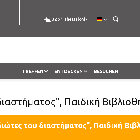
C
32.6
Thessaloniki
TREFFEN
ENTDECKEN
BESUCHEN
διαστήματος", Παιδική Βιβλιοθ
διώτες του διαστήματος", Παιδική Βιβ