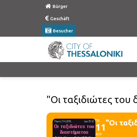
Bürger
Geschäft
Besucher
"Οι ταξιδιώτες του 
ΠΕ
"Οι ταξι
11
ΑΠΡ