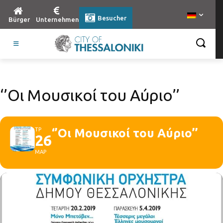
Besucher
Bürger
Unternehmen
‘’Οι Μουσικοί του Αύριο’’
ΤΡ
‘’Οι Μουσικοί του Αύριο’’
26
ΜΑΡ