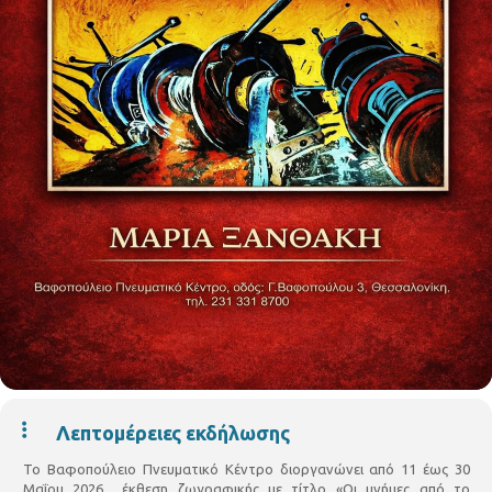
Λεπτομέρειες εκδήλωσης
Το Βαφοπούλειο Πνευματικό Κέντρο διοργανώνει από 11 έως 30
Μαΐου 2026 έκθεση ζωγραφικής με τίτλο «Οι μνήμες από το