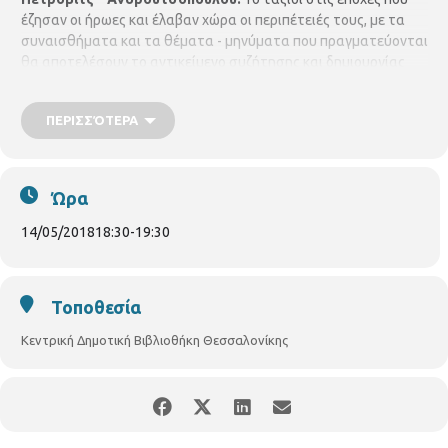
έζησαν οι ήρωες και έλαβαν χώρα οι περιπέτειές τους, με τα
συναισθήματα και τα θέματα - μηνύματα που πραγματεύονται
θα αποτελέσουν το αντικείμενο συζήτησης και δημιουργίας
κολάζ. Υπεύθυνη της Λέσχης Ανάγνωσης η εκπαιδευτικός
Ευθυμία Βλάχου.
Δευτέρα 14 Μαίου, 6.30-7.30μ.μ.
Δηλώσεις
ΠΕΡΙΣΣΌΤΕΡΑ
συμμετοχών γίνονται δεκτές στη βιβλιοθήκη. Περιφερειακή
Βιβλιοθήκη Κωνσταντινουπόλεως. (Κων/πόλεως 45, τηλ. 2310-
315100)
Ώρα
14/05/2018
18:30
-
19:30
Τοποθεσία
Κεντρική Δημοτική Βιβλιοθήκη Θεσσαλονίκης