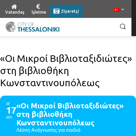
Ziyaretçi
Vatandaş
İşletme
«Οι Μικροί Βιβλιοταξιδιώτες»
στη βιβλιοθήκη
Κωνσταντινουπόλεως
ΔΕ
«Οι Μικροί Βιβλιοταξιδιώτες»
17
στη βιβλιοθήκη
ΔΕΚ
Κωνσταντινουπόλεως
Λέσχη Ανάγνωσης για παιδιά