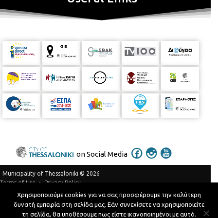
on Social Media
Municipality of Thessaloniki © 2026
Privacy Policy
Terms of Use
Χρησιμοποιούμε cookies για να σας προσφέρουμε την καλύτερη
Telephone Catalog
δυνατή εμπειρία στη σελίδα μας. Εάν συνεχίσετε να χρησιμοποιείτε
Developed by
MyCompany Projects
τη σελίδα, θα υποθέσουμε πως είστε ικανοποιημένοι με αυτό.