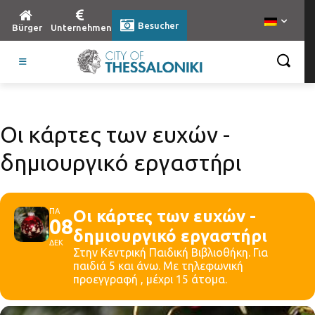
Besucher
Bürger
Unternehmen
Οι κάρτες των ευχών -
δημιουργικό εργαστήρι
ΠΑ
Οι κάρτες των ευχών -
08
δημιουργικό εργαστήρι
ΔΕΚ
Στην Κεντρική Παιδική Βιβλιοθήκη. Για
παιδιά 5 και άνω. Με τηλεφωνική
προεγγραφή , μέχρι 15 άτομα.