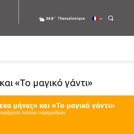
C
36.8
Thessalonique
αι «Το μαγικό γάντι»
κα μήνες» και «Το μαγικό γάντι»
 αφήγηση λαϊκών παραμυθιών