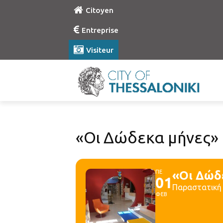
Citoyen
Entreprise
Visiteur
«Οι Δώδεκα μήνες» κ
ΠΕ
«Οι Δώδε
01
Παραστατική
ΦΕΒ