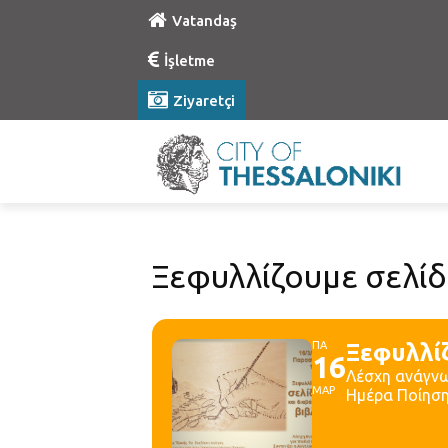
Vatandaş
İşletme
Ziyaretçi
Ξεφυλλίζουμε σελίδ
ΠΑ
Ξεφυλλίζ
16
Λέσχη ανάγνω
ΜΑΡ
Ημέρα Ποίησ