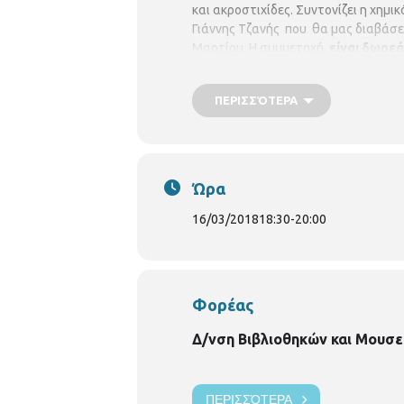
και ακροστιχίδες. Συντονίζει η χημι
Γιάννης Τζανής που θα μας διαβάσε
Μαρτίου. Η συμμετοχή
είναι δωρεά
προτεραιότητας, ενώ θα υπάρξει λ
ενημερώνουν σε περίπτωση ακύρ
ΠΕΡΙΣΣΌΤΕΡΑ
εγγραφών για συμμετοχή στις δ
Ώρα
16/03/2018
18:30
-
20:00
Φορέας
Δ/νση Βιβλιοθηκών και Μουσε
ΠΕΡΙΣΣΌΤΕΡΑ