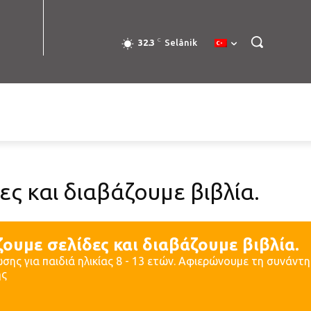
C
32.3
Selânik
ες και διαβάζουμε βιβλία.
ουμε σελίδες και διαβάζουμε βιβλία.
σης για παιδιά ηλικίας 8 - 13 ετών. Αφιερώνουμε τη συνάν
ης