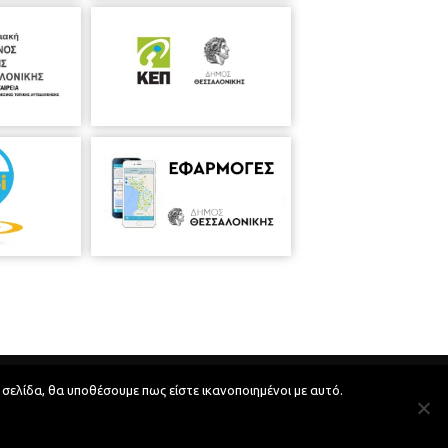
Developed by
MyCompany Projects
 σελίδα, θα υποθέσουμε πως είστε ικανοποιημένοι με αυτό.