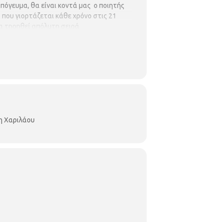
 απόγευμα, θα είναι κοντά μας ο ποιητής
που γιορτάζεται κάθε χρόνο στις 21
 θα τηρηθεί απόλυτη σειρά
 όλοι οι συμμετέχοντες να
νορος 3, τηλ. 2310324666).
Έναρξη
η Χαριλάου