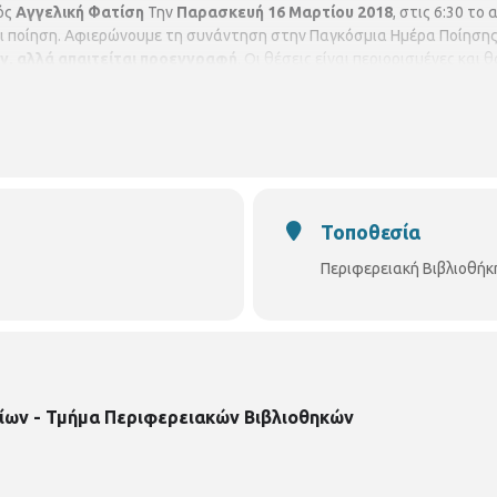
κός
Αγγελική Φατίση
Την
Παρασκευή 16 Μαρτίου 2018
, στις 6:30 το
ι ποίηση. Αφιερώνουμε τη συνάντηση στην Παγκόσμια Ημέρα Ποίησης 
ν,
αλλά απαιτείται προεγγραφή
. Οι θέσεις είναι περιορισμένες και
ίστα αναμονής σε περίπτωση υπεράριθμων εγγραφών.
Παρακαλούνται
ωσης.
Δηλώσεις συμμετοχής: Περιφερειακή Βιβλιοθήκη Χαριλάου (Νικά
ραστηριότητες
από
Δευτέρα 26/2/2018
Τοποθεσία
Περιφερειακή Βιβλιοθήκ
ίων - Τμήμα Περιφερειακών Βιβλιοθηκών