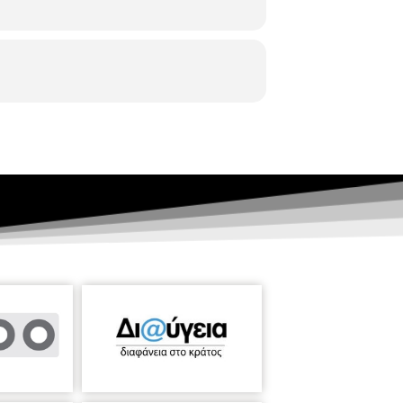
ένει και άλλες ιστορίες | Άννα Φωκά Η
θόν: ιστορίες αντιγραφής και έμπνευσης
 Cho • Φιλίας Δώρα Ι • Έκκεντρη Τέχνη –
ρατικού Μουσείου Σύγχρονης Τέχνης
γχρονης Τέχνης Θεσσαλονίκης | Στάση /
α
ασία με τα 54
Δημήτρια 2019
thanassiadou Gallery
Π. Π. Γερμανού 5,
240416 Το Κοντινό Υπερπέραν | Χάρης
3 Accrochage-Big Art
0 589140-1 Κεντρική έκθεση στο πλαίσιο
ώμα. Χώρος
 σφραγιδόλιθοι στη σκιά του Βυζαντίου |
άδοση.
γχρονης Τέχνης Θεσσαλονίκης | Στάση /