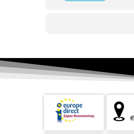
Institut Français de Thessaloni
προετοιμασία μιας εικαστικής έκθε
Αρχαιολογικό Μουσείο Θεσσαλο
Ωράριο λειτουργίας έκθεσης 18:00 -
η
2
ημέρα Πέμπτη 17/10
Τελλόγλειο Ίδρυμα Τεχνών Α.Π.Θ
Έκφραση Ψυχής
MOMus
-Μουσείο Σύγχρονης Τέχ
Εγνατίας 154 (εντός ΔΕΘ-HELEXPO),
Taking a Stance 20:00 Ομιλία | Stela
Artforum Gallery
Τσιμισκή 113, τη
τηλ. 2310 275 985 Ομαδική έκθεση
Κοντοσφύρης_Γιώργος Πανταζής
Do
MOMus
-Μουσείο Μοντέρνας Τέχ
ης
της 7
Μπιενάλε Σύγχρονης Τέχνης Θ
Μουσείο Βυζαντινού Πολιτισμού
Λ
Μαρία Κομπατσιάρη • Βραβευμένα έ
η
3
ημέρα Παρασκευή 18/10
Αλατζά Ιμαρέτ
Κασσάνδρου 91-93, 