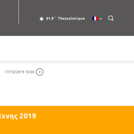
C
31.9
Thessalonique
17/10/2019 18:00
έχνης 2019