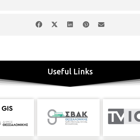
que
Λεωφόρος Στρατού 2Α, τηλ. 2310 821231 Vestiges. Αυτό που μ
σης
νίκης
Μ. Ανδρόνικου 6, τηλ. 2313 310201 Αντιγράφοντας (σ)το παρελ
 20:00
.
Αγίου Δημητρίου 159Α, τηλ. 2310 247111 • Fragmentation της Anese
νης-Συλλογές Μακεδονικού Μουσείου Σύγχρονης Τέχνης και Κ
ης
 τηλ. 2310 240002 Κεντρική έκθεση στο πλαίσιο της 7
Μπιενάλε Σύ
Useful Links
rc, τιμώμενος καλλιτέχνης Thessaloniki Performance Festival Σε συνεργ
λ. 2310 257552 Δημοκρατία: Λέξης Ζώσα? | Δημήτρης Ξόνογλου
Zina A
 έργων συνεργατών
Lola Nikolaou Art Gallery
Τσιμισκή 52, τηλ. 2310 
nopoulos International Fine Arts
Αγίας Θεοδώρας 3, τηλ. 2310 55263
νης-Συλλογή Κωστάκη
Μονή Λαζαριστών, Κολοκοτρώνη 21, τηλ. 231
εσσαλονίκης | Στάση / Taking a Stance Λιουμπόβ Ποπόβα. Φόρμα. Χρ
εωφόρος Στρατού 2, τηλ. 2313 306400 • Ανάλεκτα, μολυβδόβουλα και
ργα σύγχρονης κοσμηματοποιίας, εμπνευσμένα από τη βυζαντινή παρ
ης
τηλ. 2310 278587 Κεντρική έκθεση στο πλαίσιο της 7
Μπιενάλε Σύ